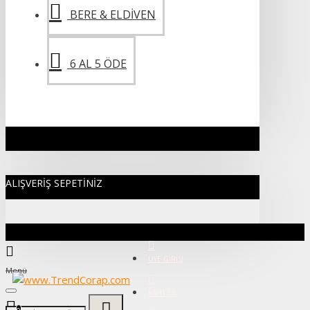
BERE & ELDIVEN
6 AL 5 ÖDE
ALIŞVERIŞ SEPETINIZ
ÜYE GIRIŞI
Menü
KAYIT OL