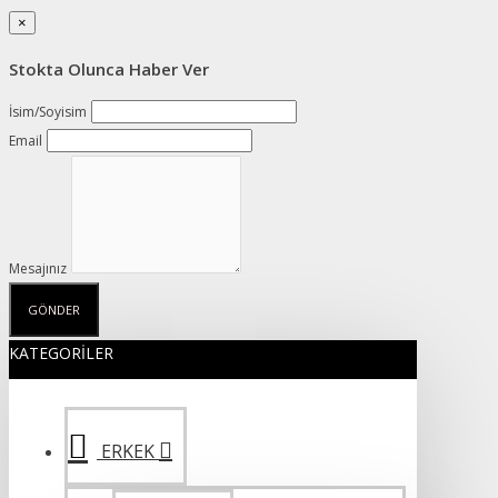
×
Stokta Olunca Haber Ver
İsim/Soyisim
Email
Mesajınız
GÖNDER
KATEGORILER
ERKEK