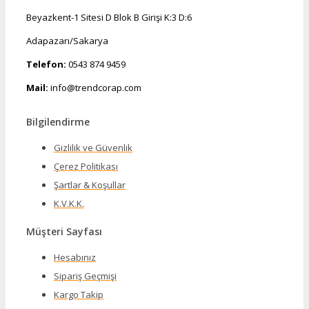
Beyazkent-1 Sitesi D Blok B Girişi K:3 D:6
Adapazarı/Sakarya
Telefon:
0543 874 9459
Mail:
info@trendcorap.com
Bilgilendirme
Gizlilik ve Güvenlik
Çerez Politikası
Şartlar & Koşullar
K.V.K.K.
Müşteri Sayfası
Hesabınız
Sipariş Geçmişi
Kargo Takip