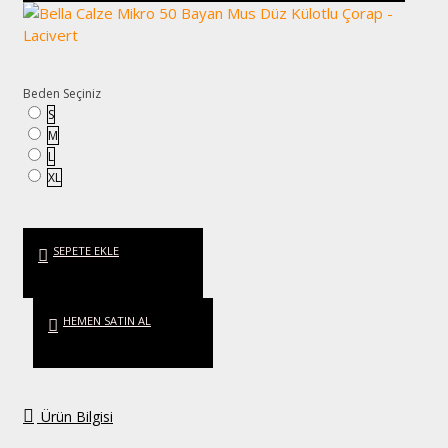
Beden Seçiniz
S
M
L
XL
SEPETE EKLE
HEMEN SATIN AL
Ürün Bilgisi